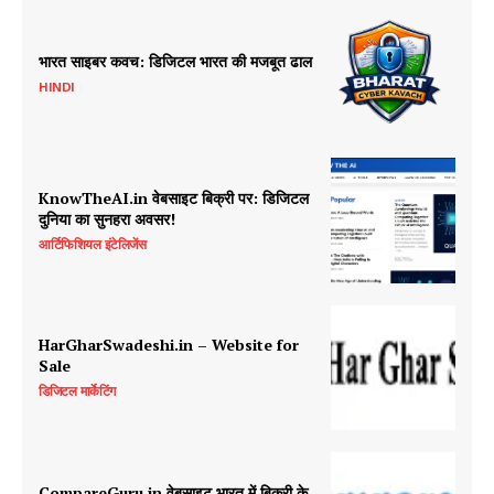
भारत साइबर कवच: डिजिटल भारत की मजबूत ढाल
HINDI
KnowTheAI.in वेबसाइट बिक्री पर: डिजिटल
दुनिया का सुनहरा अवसर!
आर्टिफिशियल इंटेलिजेंस
HarGharSwadeshi.in – Website for
Sale
डिजिटल मार्केटिंग
CompareGuru.in वेबसाइट भारत में बिक्री के