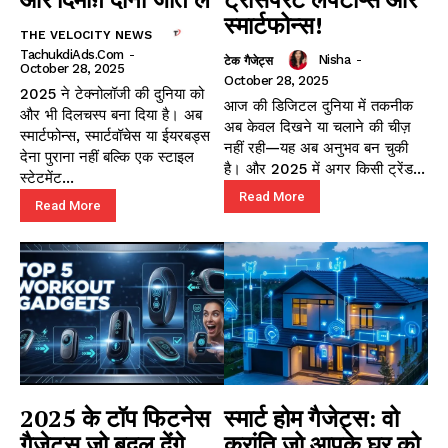
स्मार्टफोन्स!
THE VELOCITY NEWS
TachukdiAds.com
-
Nisha
-
टेक गैजेट्स
October 28, 2025
October 28, 2025
2025 ने टेक्नोलॉजी की दुनिया को
आज की डिजिटल दुनिया में तकनीक
और भी दिलचस्प बना दिया है। अब
अब केवल दिखने या चलाने की चीज़
स्मार्टफोन्स, स्मार्टवॉचेस या ईयरबड्स
नहीं रही—यह अब अनुभव बन चुकी
देना पुराना नहीं बल्कि एक स्टाइल
है। और 2025 में अगर किसी ट्रेंड...
स्टेटमेंट...
Read More
Read More
2025 के टॉप फिटनेस
स्मार्ट होम गैजेट्स: वो
गैजेट्स जो बदल देंगे
क्रांति जो आपके घर को