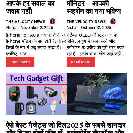
आपके हर सवाल का
मॉनिटर – आपकी
जवाब यहाँ!
स्क्रीन का नया भविष्य
THE VELOCITY NEWS
THE VELOCITY NEWS
Nisha
-
November 2, 2025
Nisha
-
October 31, 2025
iPhone 15 FAQs जब भी किसी नए
पोर्टेबल OLED मॉनिटर आज के
iPhone मॉडल की बात होती है, तो हर
डिजिटल युग में काम करने और
किसी के मन में कई सवाल उठते हैं।
मनोरंजन के तरीके को पूरी तरह बदल
इसलिए, आज...
रहा है। इसके साथ, लोग जहां कहीं...
Read More
Read More
ऐसे बेस्ट गैजेट्स जो दिल
2025 के सबसे शानदार
और दिमाग़ दोनों जीत लें
ट्रांसपेरेंट लैपटॉप्स और