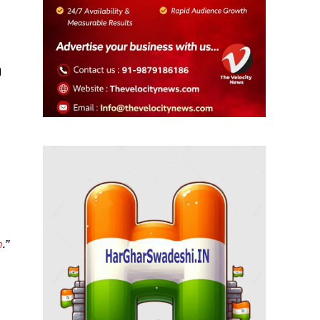
।
n
.”