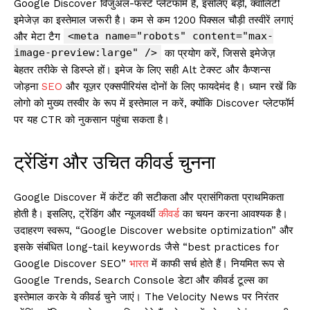
Google Discover विजुअल-फर्स्ट प्लेटफॉर्म है, इसलिए बड़ी, क्वालिटी
इमेजेज़ का इस्तेमाल जरूरी है। कम से कम 1200 पिक्सल चौड़ी तस्वीरें लगाएं
<meta name="robots" content="max-
और मेटा टैग
image-preview:large" />
का प्रयोग करें, जिससे इमेजेज़
बेहतर तरीके से डिस्प्ले हों। इमेज के लिए सही Alt टेक्स्ट और कैप्शन्स
जोड़ना
SEO
और यूज़र एक्सपीरियंस दोनों के लिए फायदेमंद है। ध्यान रखें कि
लोगो को मुख्य तस्वीर के रूप में इस्तेमाल न करें, क्योंकि Discover प्लेटफॉर्म
पर यह CTR को नुकसान पहुंचा सकता है।
ट्रेंडिंग और उचित कीवर्ड चुनना
Google Discover में कंटेंट की सटीकता और प्रासंगिकता प्राथमिकता
होती है। इसलिए, ट्रेंडिंग और न्यूजवर्थी
कीवर्ड
का चयन करना आवश्यक है।
उदाहरण स्वरूप, “Google Discover website optimization” और
इसके संबंधित long-tail keywords जैसे “best practices for
Google Discover SEO”
भारत
में काफी सर्च होते हैं। नियमित रूप से
Google Trends, Search Console डेटा और कीवर्ड टूल्स का
इस्तेमाल करके ये कीवर्ड चुने जाएं। The Velocity News पर निरंतर