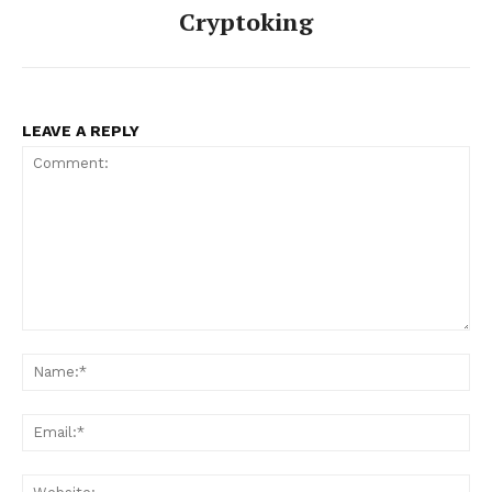
Cryptoking
LEAVE A REPLY
Comment:
Na
Ema
Web