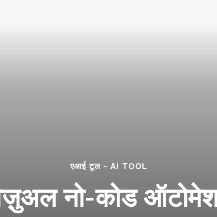
एआई टूल - AI TOOL
़ुअल नो-कोड ऑटोमेशन प