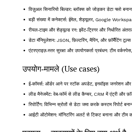
विज़ुअल सिनारियो बिल्डर: ब्लॉक्स को जोड़कर डेटा फ्लो बनाना
बड़ी संख्या में कनेक्टर्स: ईमेल, शेड्यूलर, Google W
रीयल‑टाइम और शेड्यूल्ड रन: इवेंट‑ट्रिगर और निर्धारित अंतर
डेटा मॅनिपुलेशन: JSON, फ़िल्टरिंग, मैपिंग, और फ़ॉर्मैटिंग टूल्
एंटरप्राइज़‑स्तर सुरक्षा और उपयोगकर्ता प्रबंधन: टीम वर्कस्
उपयोग‑मामले (Use cases)
ई‑कॉमर्स: ऑर्डर आने पर स्टॉक अपडेट, इनवॉइस जनरेशन औ
लीड मैनेजमेंट: वेब‑फॉर्म से लीड कैप्चर, CRM में एंट्री और 
रिपोर्टिंग: विभिन्न स्रोतों से डेटा जमा करके कस्टम रिपोर्ट 
आईटी ऑटोमेशन: मॉनिटरिंग अलर्ट से टिकट बनाना और टीम 