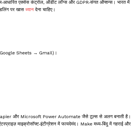
शन, रोल‑आधारित एक्सेस कंट्रोल, ऑडीट लॉग्स और GDPR‑संगत ऑप्शन्स। भारत में
ैंडलिंग पर खास
ध्यान
देना चाहिए।
उदा. Google Sheets → Gmail)।
।
ता Zapier और Microsoft Power Automate जैसे टूल्स से अलग बनाती है।
इज़ माइक्रोसॉफ्ट‑इंटीग्रेशन में फायदेमंद। Make मध्य‑बिंदु में गहराई और