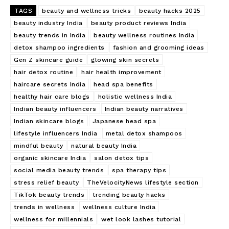
TAGS
beauty and wellness tricks
beauty hacks 2025
beauty industry India
beauty product reviews India
beauty trends in India
beauty wellness routines India
detox shampoo ingredients
fashion and grooming ideas
Gen Z skincare guide
glowing skin secrets
hair detox routine
hair health improvement
haircare secrets India
head spa benefits
healthy hair care blogs
holistic wellness India
Indian beauty influencers
Indian beauty narratives
Indian skincare blogs
Japanese head spa
lifestyle influencers India
metal detox shampoos
mindful beauty
natural beauty India
organic skincare India
salon detox tips
social media beauty trends
spa therapy tips
stress relief beauty
TheVelocityNews lifestyle section
TikTok beauty trends
trending beauty hacks
trends in wellness
wellness culture India
wellness for millennials
wet look lashes tutorial