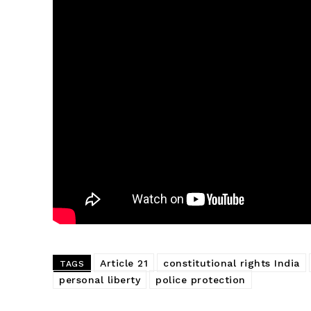
Article 21
constitutional rights India
TAGS
personal liberty
police protection