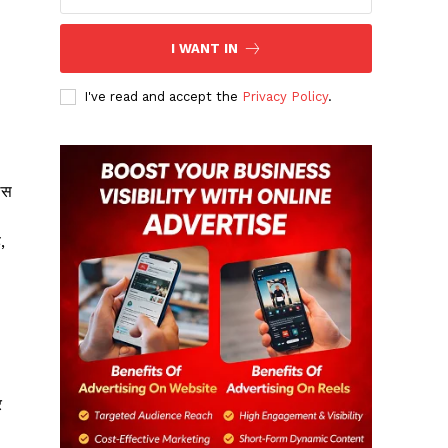
I WANT IN
I've read and accept the
Privacy Policy
.
िस
,
र