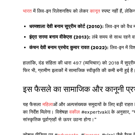
भारत
में लिव-इन रिलेशनशिप को लेकर
कानून
स्पष्ट नहीं हैं, लेक
धरमशाला देवी बनाम सुप्रीम कोर्ट (2010):
लिव-इन को वैध म
इंद्रा सरमा बनाम वीकेएस (2013):
लंबे समय से साथ रहने वाल
कंचन देवी बनाम प्रमोद कुमार रावत (2022):
लिव-इन में वि
हालांकि, दंड संहिता की धारा 497 (व्यभिचार) को 2018 में सुप
फिर भी, ग्रामीण इलाकों में सामाजिक स्वीकृति की कमी बनी हुई है
इस फैसले का सामाजिक और कानूनी प्र
यह फैसला
महिला
ओं और अल्पसंख्यक समुदायों के लिए बड़ी राहत
का निर्देश मिलेगा। विशेषज्ञ
वकील
#expertvakil के अनुसार, “यह
सांस्कृतिक पूर्वाग्रहों से ऊपर उठना होगा।”
सोशल मीडिया पर #
advocate
, #
lawyer
, #viral जैसे टैग्स