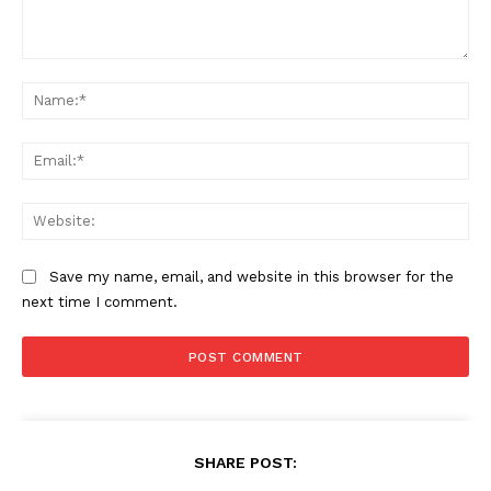
Comment:
Na
Ema
Web
Save my name, email, and website in this browser for the
next time I comment.
SHARE POST: