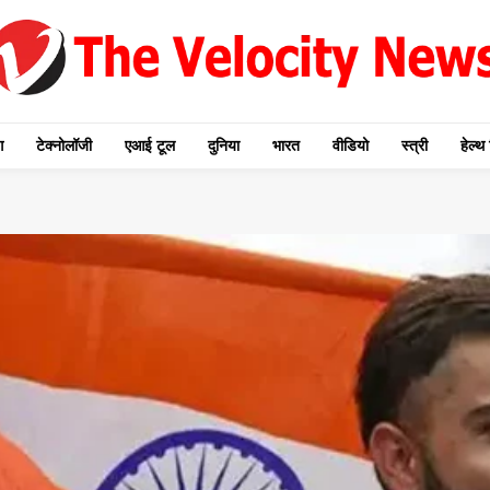
ग
टेक्नोलॉजी
एआई टूल
दुनिया
भारत
वीडियो
स्त्री
हेल्थ 