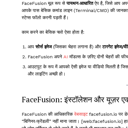
FaceFusion मूल रूप से
पायथन‑आधारित
ऐप है, जिसे आप अपन
आपके पास बेसिक कमांड लाइन (Terminal/CMD) की जानकारी होन
स्टेप्स फॉलो करनी पड़ती हैं।
काम करने का बेसिक फ्लो ऐसा होता है:
आप
सोर्स इमेज
(जिसका चेहरा लगाना है) और
टारगेट इमेज/वी
FaceFusion अपने
AI
मॉडल्स के ज़रिए दोनों चेहरों की फी
आउटपुट के रूप में आपको ऐसी इमेज या वीडियो मिलती है जिसम
और लाइटिंग अच्छी हो।
FaceFusion: इंस्टॉलेशन और यूज़र एक
FaceFusion की आधिकारिक
वेबसाइट
facefusion.io पर डेवल
“बिगिनर‑फ्रेंडली” नहीं माना जाता। [web:facefusion.io] हा