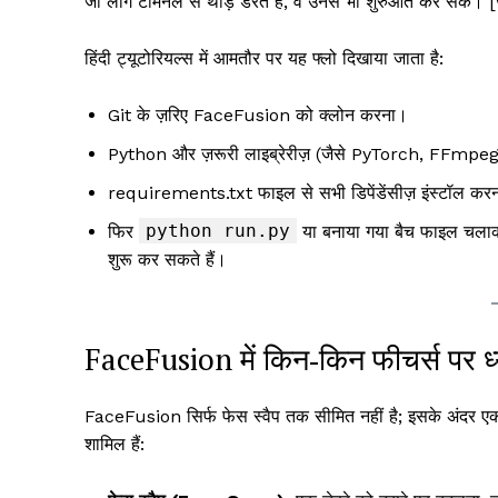
जो लोग टर्मिनल से थोड़े डरते हैं, वे उनसे भी शुरुआत कर सके
हिंदी ट्यूटोरियल्स में आमतौर पर यह फ्लो दिखाया जाता है:
Git के ज़रिए FaceFusion को क्लोन करना।
Python और ज़रूरी लाइब्रेरीज़ (जैसे PyTorch, FFmpeg
requirements.txt फाइल से सभी डिपेंडेंसीज़ इंस्टॉल कर
python run.py
फिर
या बनाया गया बैच फाइल चलाकर
शुरू कर सकते हैं।
FaceFusion में किन‑किन फीचर्स पर ध्
FaceFusion सिर्फ फेस स्वैप तक सीमित नहीं है; इसके अंदर एक छ
शामिल हैं: