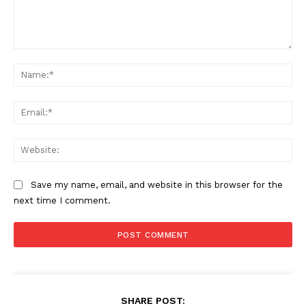
Comment:
Na
Ema
Web
Save my name, email, and website in this browser for the
next time I comment.
SHARE POST: