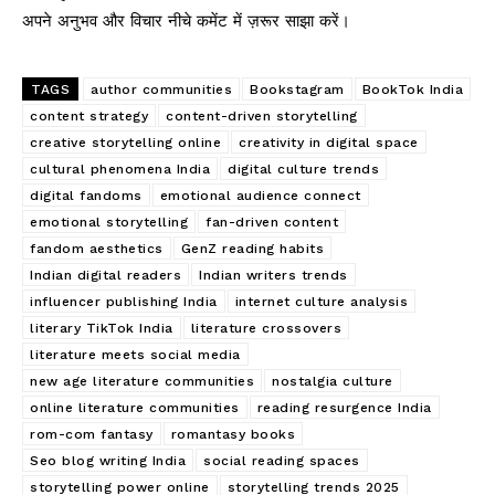
अपने अनुभव और विचार नीचे कमेंट में ज़रूर साझा करें।
TAGS
author communities
Bookstagram
BookTok India
content strategy
content-driven storytelling
creative storytelling online
creativity in digital space
cultural phenomena India
digital culture trends
digital fandoms
emotional audience connect
emotional storytelling
fan-driven content
fandom aesthetics
GenZ reading habits
Indian digital readers
Indian writers trends
influencer publishing India
internet culture analysis
literary TikTok India
literature crossovers
literature meets social media
new age literature communities
nostalgia culture
online literature communities
reading resurgence India
rom-com fantasy
romantasy books
Seo blog writing India
social reading spaces
storytelling power online
storytelling trends 2025