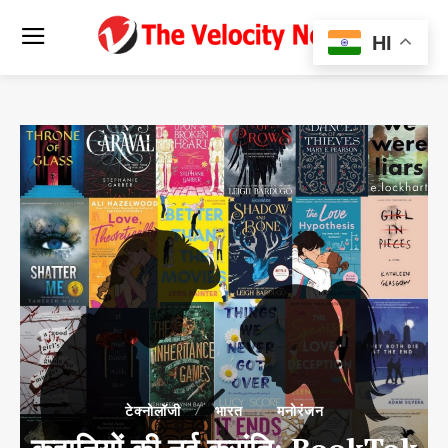
HI
टेक्नोलॉजी
भारत
मनोरंजन