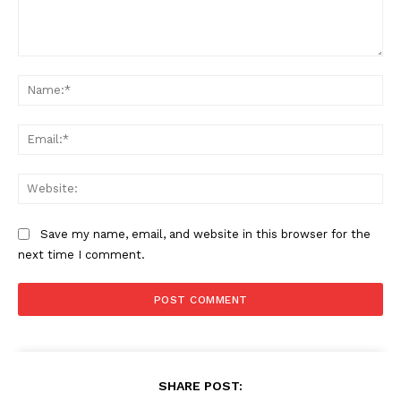
Comment:
Na
Ema
Web
Save my name, email, and website in this browser for the
next time I comment.
SHARE POST: