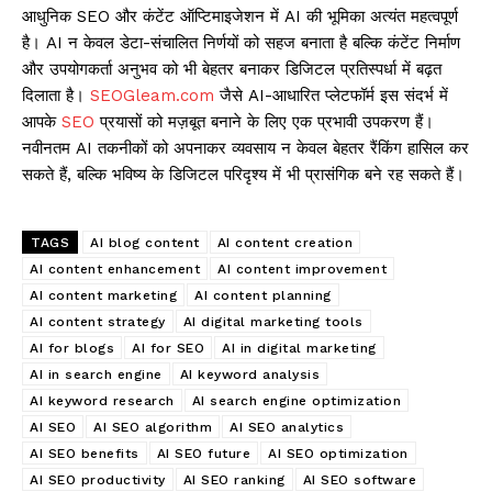
आधुनिक SEO और कंटेंट ऑप्टिमाइजेशन में AI की भूमिका अत्यंत महत्वपूर्ण
है। AI न केवल डेटा-संचालित निर्णयों को सहज बनाता है बल्कि कंटेंट निर्माण
और उपयोगकर्ता अनुभव को भी बेहतर बनाकर डिजिटल प्रतिस्पर्धा में बढ़त
दिलाता है।
SEOGleam.com
जैसे AI-आधारित प्लेटफॉर्म इस संदर्भ में
आपके
SEO
प्रयासों को मज़बूत बनाने के लिए एक प्रभावी उपकरण हैं।
नवीनतम AI तकनीकों को अपनाकर व्यवसाय न केवल बेहतर रैंकिंग हासिल कर
सकते हैं, बल्कि भविष्य के डिजिटल परिदृश्य में भी प्रासंगिक बने रह सकते हैं।
TAGS
AI blog content
AI content creation
AI content enhancement
AI content improvement
AI content marketing
AI content planning
AI content strategy
AI digital marketing tools
AI for blogs
AI for SEO
AI in digital marketing
AI in search engine
AI keyword analysis
AI keyword research
AI search engine optimization
AI SEO
AI SEO algorithm
AI SEO analytics
AI SEO benefits
AI SEO future
AI SEO optimization
AI SEO productivity
AI SEO ranking
AI SEO software