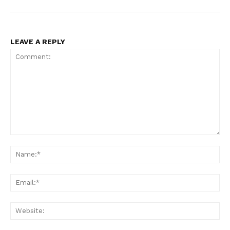
LEAVE A REPLY
Comment:
Na
Ema
Web