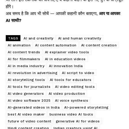
होंगे।
अब समय है कि आप भी सोचें — आपकी कहानी कौन बताएगा,
आप या आपका
AI साथी?
TAGS
AI and creativity
AI and human creativity
AI animation
AI content automation
AI content creation
AI content trends
AI explainer video tools
AI for filmmakers
AI in education videos
AI in media industry
AI innovation India
AI revolution in advertising
AI script to video
AI storytelling tools
AI tools for educators
AI tools for journalists
AI video editing tools
AI video generators
AI video production
AI video software 2025
AI voice synthesis
AI-generated videos in India
AI-powered storytelling
best AI video maker
business video AI tools
future of video content
generative AI for videos
Hindi content creation
Indian creators using AI