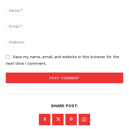
Comment:
Na
Ema
Web
Save my name, email, and website in this browser for the
next time I comment.
SHARE POST: