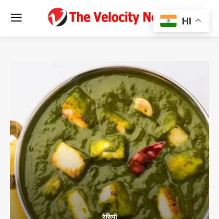
HI
रेसिपी