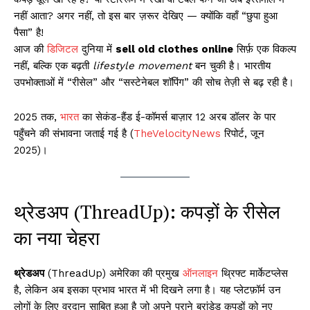
नहीं आता? अगर नहीं, तो इस बार ज़रूर देखिए — क्योंकि वहाँ “छुपा हुआ
पैसा” है!
आज की
डिजिटल
दुनिया में
sell old clothes online
सिर्फ़ एक विकल्प
नहीं, बल्कि एक बढ़ती
lifestyle movement
बन चुकी है। भारतीय
उपभोक्ताओं में “रीसेल” और “सस्टेनेबल शॉपिंग” की सोच तेज़ी से बढ़ रही है।
2025 तक,
भारत
का सेकंड-हैंड ई-कॉमर्स बाज़ार 12 अरब डॉलर के पार
पहुँचने की संभावना जताई गई है (
TheVelocityNews
रिपोर्ट, जून
2025)।
थ्रेडअप (ThreadUp): कपड़ों के रीसेल
का नया चेहरा
थ्रेडअप
(ThreadUp) अमेरिका की प्रमुख
ऑनलाइन
थ्रिफ्ट मार्केटप्लेस
है, लेकिन अब इसका प्रभाव भारत में भी दिखने लगा है। यह प्लेटफ़ॉर्म उन
लोगों के लिए वरदान साबित हुआ है जो अपने पुराने ब्रांडेड कपड़ों को नए