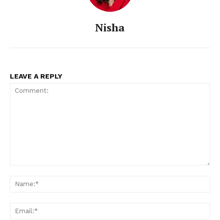
Nisha
LEAVE A REPLY
Comment:
Na
Ema