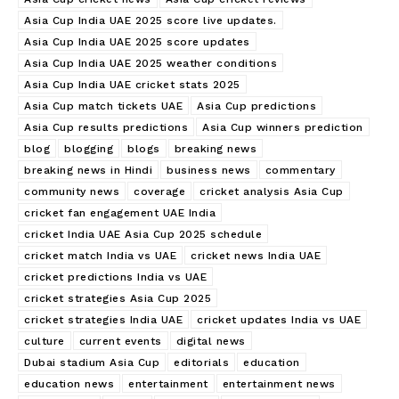
Asia Cup India UAE 2025 score live updates.
Asia Cup India UAE 2025 score updates
Asia Cup India UAE 2025 weather conditions
Asia Cup India UAE cricket stats 2025
Asia Cup match tickets UAE
Asia Cup predictions
Asia Cup results predictions
Asia Cup winners prediction
blog
blogging
blogs
breaking news
breaking news in Hindi
business news
commentary
community news
coverage
cricket analysis Asia Cup
cricket fan engagement UAE India
cricket India UAE Asia Cup 2025 schedule
cricket match India vs UAE
cricket news India UAE
cricket predictions India vs UAE
cricket strategies Asia Cup 2025
cricket strategies India UAE
cricket updates India vs UAE
culture
current events
digital news
Dubai stadium Asia Cup
editorials
education
education news
entertainment
entertainment news