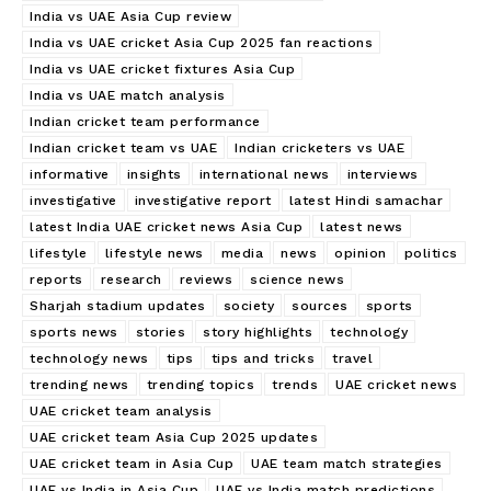
India vs UAE Asia Cup review
India vs UAE cricket Asia Cup 2025 fan reactions
India vs UAE cricket fixtures Asia Cup
India vs UAE match analysis
Indian cricket team performance
Indian cricket team vs UAE
Indian cricketers vs UAE
informative
insights
international news
interviews
investigative
investigative report
latest Hindi samachar
latest India UAE cricket news Asia Cup
latest news
lifestyle
lifestyle news
media
news
opinion
politics
reports
research
reviews
science news
Sharjah stadium updates
society
sources
sports
sports news
stories
story highlights
technology
technology news
tips
tips and tricks
travel
trending news
trending topics
trends
UAE cricket news
UAE cricket team analysis
UAE cricket team Asia Cup 2025 updates
UAE cricket team in Asia Cup
UAE team match strategies
UAE vs India in Asia Cup
UAE vs India match predictions