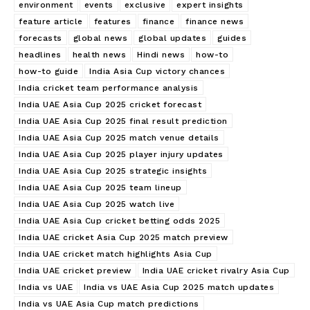
environment
events
exclusive
expert insights
feature article
features
finance
finance news
forecasts
global news
global updates
guides
headlines
health news
Hindi news
how-to
how-to guide
India Asia Cup victory chances
India cricket team performance analysis
India UAE Asia Cup 2025 cricket forecast
India UAE Asia Cup 2025 final result prediction
India UAE Asia Cup 2025 match venue details
India UAE Asia Cup 2025 player injury updates
India UAE Asia Cup 2025 strategic insights
India UAE Asia Cup 2025 team lineup
India UAE Asia Cup 2025 watch live
India UAE Asia Cup cricket betting odds 2025
India UAE cricket Asia Cup 2025 match preview
India UAE cricket match highlights Asia Cup
India UAE cricket preview
India UAE cricket rivalry Asia Cup
India vs UAE
India vs UAE Asia Cup 2025 match updates
India vs UAE Asia Cup match predictions