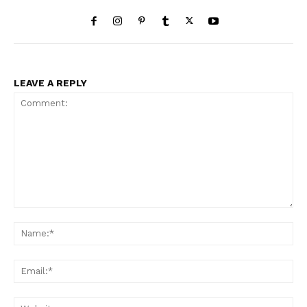
LEAVE A REPLY
Comment:
Na
Ema
Web