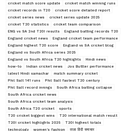
cricket match score update
cricket match winning runs
cricket records in T20
cricket score detailed report
cricket series news
cricket series update 2025
cricket T20 statistics
cricket team comparison
ENG vs SA 2nd T20I results
England batting records T20
England cricket news
England cricket team performance
England highest T20 score
England vs SA cricket blog
England vs South Africa series 2025
England vs South Africa T20 highlights
Hindi news
how-to
Indian cricket news
Jos Buttler performance
latest Hindi samachar
match summary cricket
Phil Salt 141 runs
Phil Salt fastest T20 century
Phil Salt record innings
South Africa batting collapse
South Africa cricket news
South Africa cricket team analysis
South Africa T20 cricket
sports
T20 cricket biggest wins
T20 international match result
T20I cricket highlights 2025
T20I highest totals
technology
women's fashion
ताज़ा हिंदी समाचार