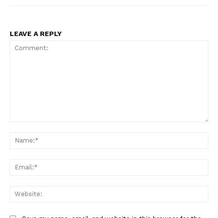
LEAVE A REPLY
Comment:
Na
Ema
Web