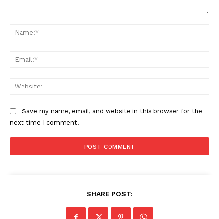
Comment:
Na
Ema
Web
Save my name, email, and website in this browser for the
next time I comment.
SHARE POST: