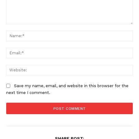
Comment:
Na
Ema
Web
Save my name, email, and website in this browser for the
next time I comment.
SHARE POST: