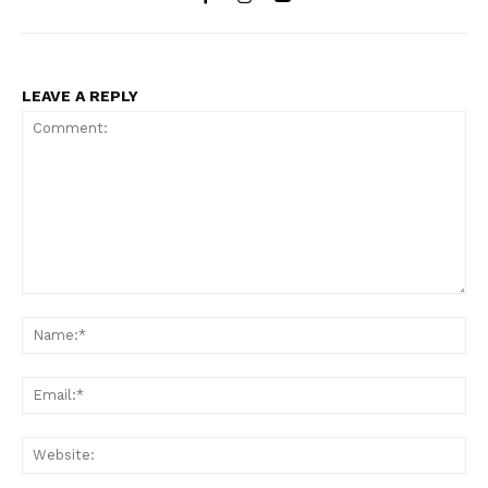
LEAVE A REPLY
Comment:
Na
Ema
Web