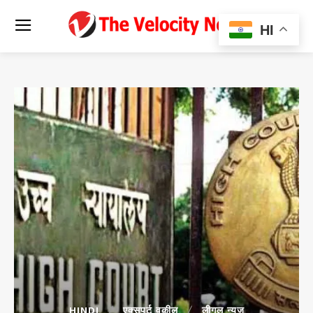
HI
HINDI
एक्सपर्ट वकील
लीगल न्यूज़