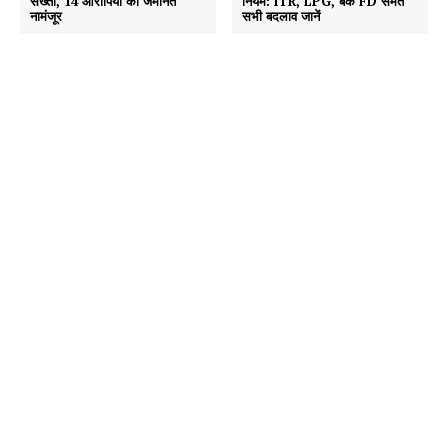
सख्ती, 14 आरोपियों को जमानत
नियम: ITR, LPG, बैंक FD समेत
नामंजूर
सभी बदलाव जानें