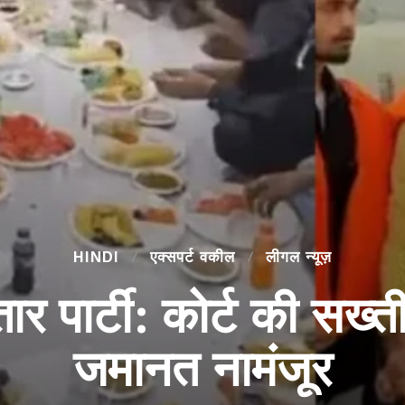
HINDI
एक्सपर्ट वकील
लीगल न्यूज़
्तार पार्टी: कोर्ट की सख
जमानत नामंजूर