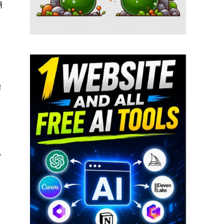
ज
थ
,