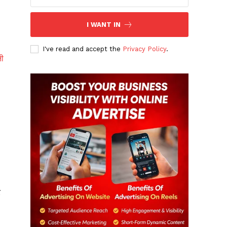
I WANT IN
I've read and accept the
Privacy Policy
.
न
र