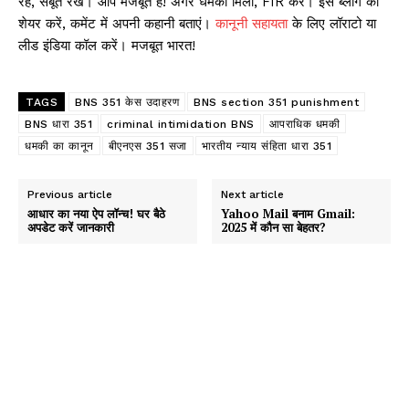
रहें, सबूत रखें। आप मजबूत हैं! अगर धमकी मिली, FIR करें। इस ब्लॉग को
शेयर करें, कमेंट में अपनी कहानी बताएं।
कानूनी सहायता
के लिए लॉराटो या
लीड इंडिया कॉल करें। मजबूत भारत!
TAGS
BNS 351 केस उदाहरण
BNS section 351 punishment
BNS धारा 351
criminal intimidation BNS
आपराधिक धमकी
धमकी का कानून
बीएनएस 351 सजा
भारतीय न्याय संहिता धारा 351
Previous article
Next article
आधार का नया ऐप लॉन्च! घर बैठे
Yahoo Mail बनाम Gmail:
अपडेट करें जानकारी
2025 में कौन सा बेहतर?