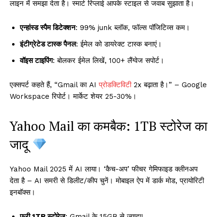
लाइन में समझा देता है। स्मार्ट रिप्लाई आपके स्टाइल से जवाब सुझाता है।
एन्हांस्ड स्पैम डिटेक्शन
: 99% junk ब्लॉक, फॉल्स पॉजिटिव्स कम।
इंटीग्रेटेड टास्क पैनल
: ईमेल को डायरेक्ट टास्क बनाएं।
वॉइस टाइपिंग
: बोलकर ईमेल लिखें, 100+ लैंग्वेज सपोर्ट।
एक्सपर्ट कहते हैं, “Gmail का AI
प्रोडक्टिविटी
2x बढ़ाता है।” – Google
Workspace रिपोर्ट। मार्केट शेयर 25-30%।
Yahoo Mail का कमबैक: 1TB स्टोरेज का
जादू
Yahoo Mail 2025 में AI लाया। ‘कैच-अप’ फीचर गेमिफाइड क्लीनअप
देता है – AI समरी से डिलीट/कीप चुनें। मोबाइल ऐप में डार्क मोड, प्रायोरिटी
इनबॉक्स।
फ्री 1TB स्टोरेज
: Gmail के 15GB से ज्यादा!