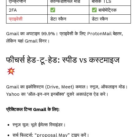
एन्क्रिप्शन
कॉन्फिडेंशियल मोड
बेसिक TLS
2FA
बायोमेट्रिक
प्राइवेसी
डेटा स्कैन
डेटा स्कैन
Gmail का अपटाइम 99.9%। प्राइवेसी के लिए ProtonMail बेहतर,
लेकिन यहां Gmail विनर।
फीचर्स हेड-टू-हेड: स्पीड vs कस्टमाइज
Gmail का इकोसिस्टम (Drive, Meet) कमाल। स्नूज, ऑफलाइन मोड।
Yahoo का ‘ऑल-इन-वन इनबॉक्स’ दूसरे अकाउंट्स ऐड करे।
प्रैक्टिकल टिप्स Gmail के लिए:
स्नूज यूज: भूले ईमेल्स रिमाइंडर।
सर्च फिल्टर्स: “proposal May” टाइप करें।