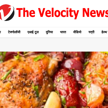
ग
टेक्नोलॉजी
एआई टूल
दुनिया
भारत
वीडियो
स्त्री
हेल्थ 