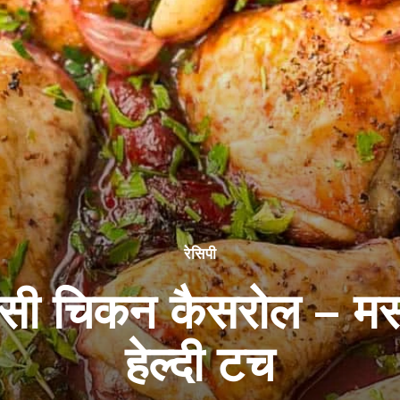
रेसिपी
इसी चिकन कैसरोल – मस
हेल्दी टच