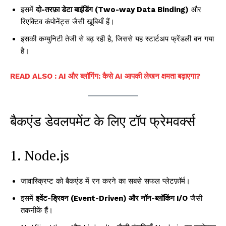
इसमें
दो-तरफ़ा डेटा बाइंडिंग (Two-way Data Binding)
और
रिएक्टिव कंपोनेंट्स जैसी खूबियाँ हैं।
इसकी कम्युनिटी तेजी से बढ़ रही है, जिससे यह स्टार्टअप फ्रेंडली बन गया
है।
READ ALSO : AI और ब्लॉगिंग: कैसे AI आपकी लेखन क्षमता बढ़ाएगा?
बैकएंड डेवलपमेंट के लिए टॉप फ्रेमवर्क्स
1. Node.js
जावास्क्रिप्ट को बैकएंड में रन करने का सबसे सफल प्लेटफ़ॉर्म।
इसमें
इवेंट-ड्रिवन (Event-Driven) और नॉन-ब्लॉकिंग I/O
जैसी
तकनीकें हैं।