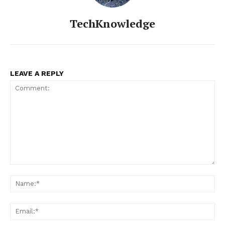
TechKnowledge
LEAVE A REPLY
Comment:
Na
Ema