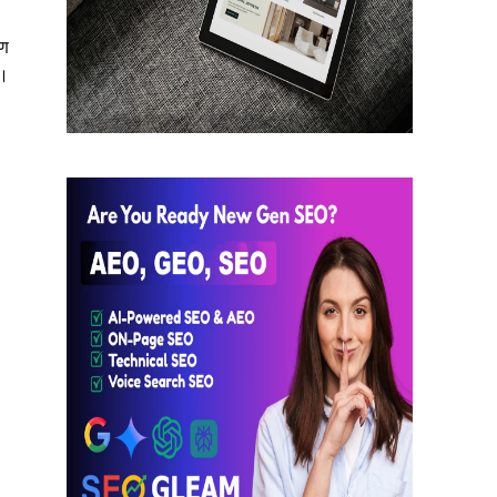
ीण
ै।