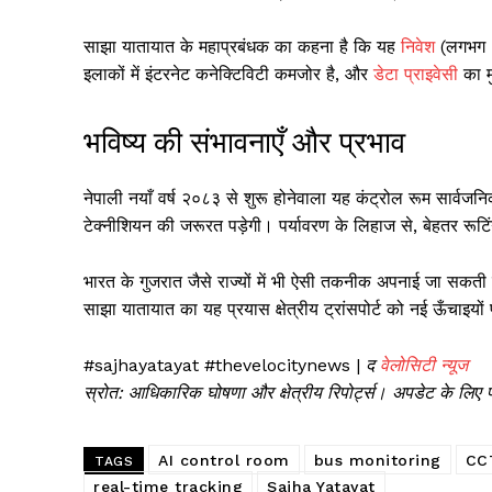
साझा यातायात के महाप्रबंधक का कहना है कि यह
निवेश
(लगभग ५०
इलाकों में इंटरनेट कनेक्टिविटी कमजोर है, और
डेटा प्राइवेसी
का म
भविष्य की संभावनाएँ और प्रभाव
नेपाली नयाँ वर्ष २०८३ से शुरू होनेवाला यह कंट्रोल रूम सार
टेक्नीशियन की जरूरत पड़ेगी। पर्यावरण के लिहाज से, बेहतर रूटिंग 
भारत के गुजरात जैसे राज्यों में भी ऐसी तकनीक अपनाई जा सक
साझा यातायात का यह प्रयास क्षेत्रीय ट्रांसपोर्ट को नई ऊँचाइयो
#sajhayatayat #thevelocitynews |
द
वेलोसिटी न्यूज
स्रोत: आधिकारिक घोषणा और क्षेत्रीय रिपोर्ट्स। अपडेट के लिए 
AI control room
bus monitoring
CC
TAGS
real-time tracking
Sajha Yatayat