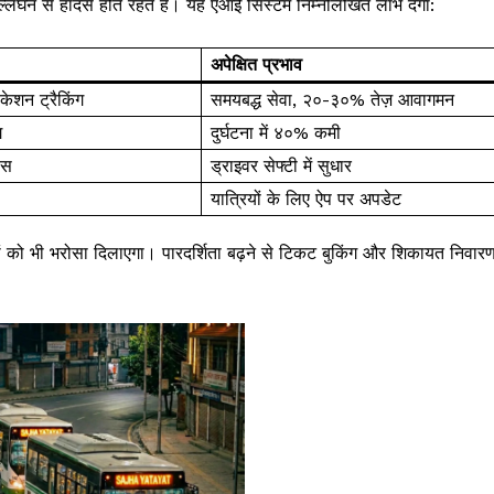
लंघन से हादसे होते रहते हैं। यह एआई सिस्टम निम्नलिखित लाभ देगा:
अपेक्षित प्रभाव
ेशन ट्रैकिंग
समयबद्ध सेवा, २०-३०% तेज़ आवागमन
ग
दुर्घटना में ४०% कमी
िस
ड्राइवर सेफ्टी में सुधार
यात्रियों के लिए ऐप पर अपडेट
ों को भी भरोसा दिलाएगा। पारदर्शिता बढ़ने से टिकट बुकिंग और शिकायत निवार