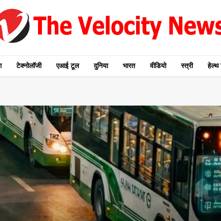
ग
टेक्नोलॉजी
एआई टूल
दुनिया
भारत
वीडियो
स्त्री
हेल्थ 