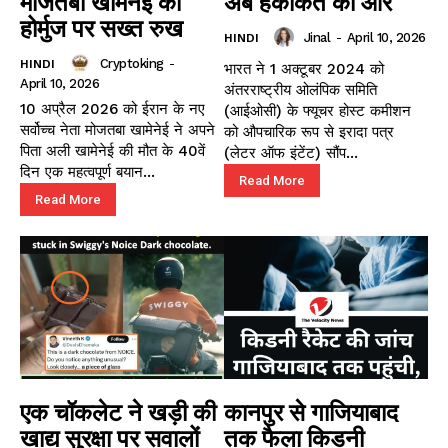
मोजतबा खामेनेई का
अब हकीकत की ओर
होर्मुज पर सख्त रुख
Jinal
-
April 10, 2026
HINDI
Cryptoking
-
HINDI
भारत ने 1 अक्टूबर 2024 को
April 10, 2026
अंतरराष्ट्रीय ओलंपिक समिति
10 अप्रैल 2026 को ईरान के नए
(आईओसी) के फ्यूचर होस्ट कमीशन
सर्वोच्च नेता मोजतबा खामेनेई ने अपने
को औपचारिक रूप से इरादा पत्र
पिता अली खामेनेई की मौत के 40वें
(लेटर ऑफ इंटेंट) सौंप...
दिन एक महत्वपूर्ण बयान...
Read More
Read More
एक चॉकलेट ने खड़ी की
कानपुर से गाजियाबाद
खाद्य सुरक्षा पर सवालों
तक फैला किडनी