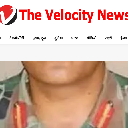
ग
टेक्नोलॉजी
एआई टूल
दुनिया
भारत
वीडियो
स्त्री
हेल्थ 