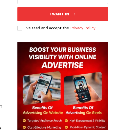
I WANT IN
I've read and accept the
Privacy Policy
.
ह
ा
क