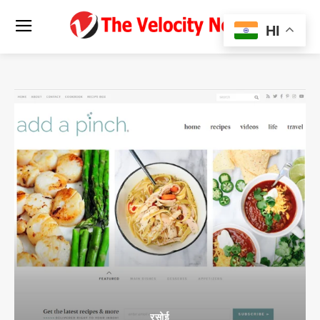
HI
रसोई