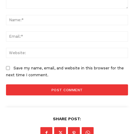
Comment:
Na
Ema
Web
Save my name, email, and website in this browser for the
next time I comment.
SHARE POST: