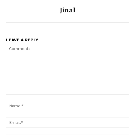
Jinal
LEAVE A REPLY
Comment:
Na
Ema