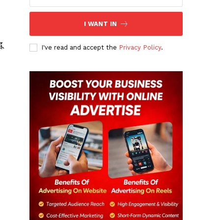
I WANT IN
ू
I've read and accept the
Privacy Policy
.