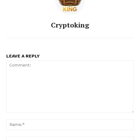
Cryptoking
LEAVE A REPLY
Comment:
Na
Ema