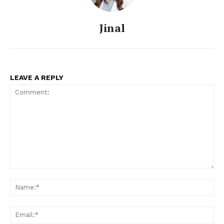
Jinal
LEAVE A REPLY
Comment:
Na
Ema