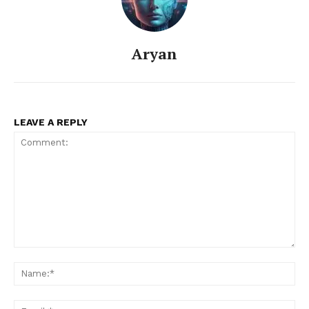
Aryan
LEAVE A REPLY
Comment:
Na
Ema