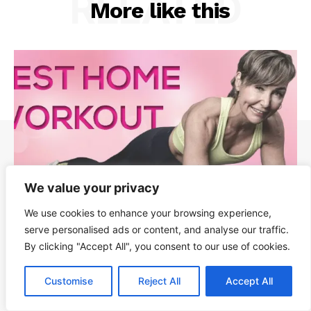
RELATED
More like this
We value your privacy
We use cookies to enhance your browsing experience,
serve personalised ads or content, and analyse our traffic.
By clicking "Accept All", you consent to our use of cookies.
40 के बाद महिलाओं की फिटनेस: उम्र को मात देने वाला रूटीन
Customise
Reject All
Accept All
SheMart.in
-
October 4, 2025