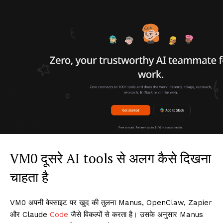
VM0 दूसरे AI tools से अलग कैसे दिखना
चाहता है
VM0 अपनी वेबसाइट पर खुद की तुलना Manus, OpenClaw, Zapier
और Claude
Code
जैसे विकल्पों से करता है। उसके अनुसार Manus