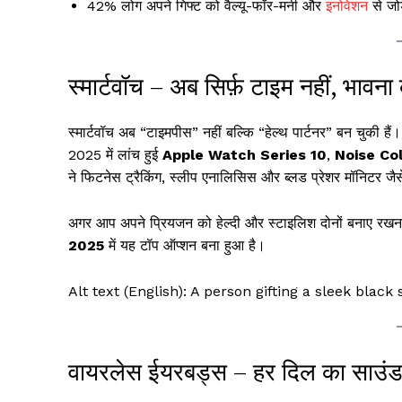
42% लोग अपने गिफ्ट को वैल्यू-फॉर-मनी और
इनोवेशन
से जोड
स्मार्टवॉच – अब सिर्फ़ टाइम नहीं, भावना
स्मार्टवॉच अब “टाइमपीस” नहीं बल्कि “हेल्थ पार्टनर” बन चुकी हैं।
2025 में लांच हुई
Apple Watch Series 10
,
Noise Col
ने फिटनेस ट्रैकिंग, स्लीप एनालिसिस और ब्लड प्रेशर मॉनिटर जैसे
अगर आप अपने प्रियजन को हेल्दी और स्टाइलिश दोनों बनाए रखना चा
2025
में यह टॉप ऑप्शन बना हुआ है।
Alt text (English): A person gifting a sleek blac
वायरलेस ईयरबड्स – हर दिल का साउंड