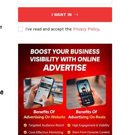
I WANT IN
स
I've read and accept the
Privacy Policy
.
भी