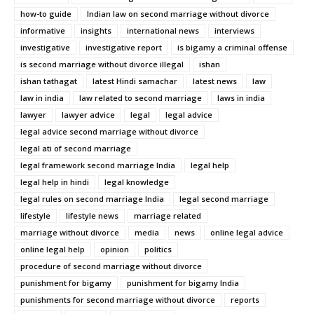
how-to guide
Indian law on second marriage without divorce
informative
insights
international news
interviews
investigative
investigative report
is bigamy a criminal offense
is second marriage without divorce illegal
ishan
ishan tathagat
latest Hindi samachar
latest news
law
law in india
law related to second marriage
laws in india
lawyer
lawyer advice
legal
legal advice
legal advice second marriage without divorce
legal ati of second marriage
legal framework second marriage India
legal help
legal help in hindi
legal knowledge
legal rules on second marriage India
legal second marriage
lifestyle
lifestyle news
marriage related
marriage without divorce
media
news
online legal advice
online legal help
opinion
politics
procedure of second marriage without divorce
punishment for bigamy
punishment for bigamy India
punishments for second marriage without divorce
reports