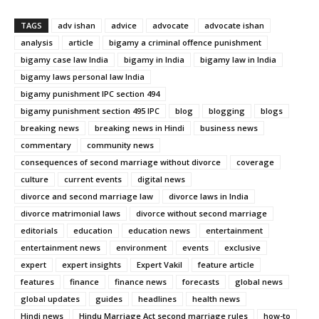
TAGS
adv ishan
advice
advocate
advocate ishan
analysis
article
bigamy a criminal offence punishment
bigamy case law India
bigamy in India
bigamy law in India
bigamy laws personal law India
bigamy punishment IPC section 494
bigamy punishment section 495 IPC
blog
blogging
blogs
breaking news
breaking news in Hindi
business news
commentary
community news
consequences of second marriage without divorce
coverage
culture
current events
digital news
divorce and second marriage law
divorce laws in India
divorce matrimonial laws
divorce without second marriage
editorials
education
education news
entertainment
entertainment news
environment
events
exclusive
expert
expert insights
Expert Vakil
feature article
features
finance
finance news
forecasts
global news
global updates
guides
headlines
health news
Hindi news
Hindu Marriage Act second marriage rules
how-to