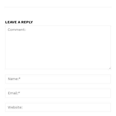
LEAVE A REPLY
Comment:
Na
Ema
Web