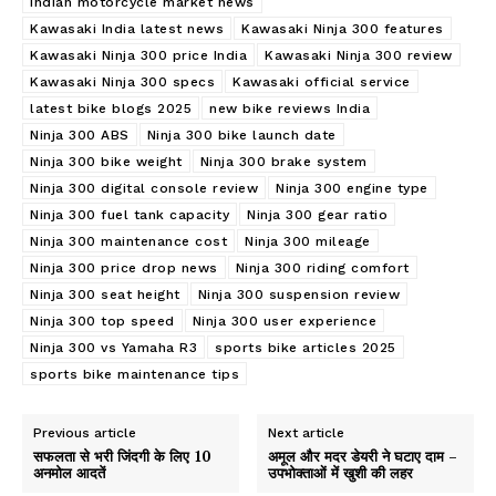
Indian motorcycle market news
Kawasaki India latest news
Kawasaki Ninja 300 features
Kawasaki Ninja 300 price India
Kawasaki Ninja 300 review
Kawasaki Ninja 300 specs
Kawasaki official service
latest bike blogs 2025
new bike reviews India
Ninja 300 ABS
Ninja 300 bike launch date
Ninja 300 bike weight
Ninja 300 brake system
Ninja 300 digital console review
Ninja 300 engine type
Ninja 300 fuel tank capacity
Ninja 300 gear ratio
Ninja 300 maintenance cost
Ninja 300 mileage
Ninja 300 price drop news
Ninja 300 riding comfort
Ninja 300 seat height
Ninja 300 suspension review
Ninja 300 top speed
Ninja 300 user experience
Ninja 300 vs Yamaha R3
sports bike articles 2025
sports bike maintenance tips
Previous article
Next article
सफलता से भरी जिंदगी के लिए 10
अमूल और मदर डेयरी ने घटाए दाम –
अनमोल आदतें
उपभोक्ताओं में खुशी की लहर