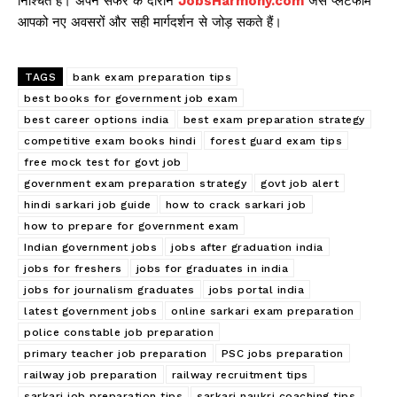
निश्चित है। अपने सफर के दौरान
JobsHarmony.com
जैसे प्लेटफॉर्म
आपको नए अवसरों और सही मार्गदर्शन से जोड़ सकते हैं।
TAGS
bank exam preparation tips
best books for government job exam
best career options india
best exam preparation strategy
competitive exam books hindi
forest guard exam tips
free mock test for govt job
government exam preparation strategy
govt job alert
hindi sarkari job guide
how to crack sarkari job
how to prepare for government exam
Indian government jobs
jobs after graduation india
jobs for freshers
jobs for graduates in india
jobs for journalism graduates
jobs portal india
latest government jobs
online sarkari exam preparation
police constable job preparation
primary teacher job preparation
PSC jobs preparation
railway job preparation
railway recruitment tips
sarkari job preparation tips
sarkari naukri coaching tips