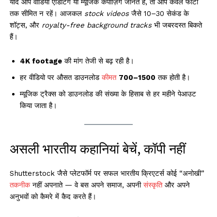
यदि आप वीडियो एडिटिंग या म्यूजिक कंपोज़िंग जानते हैं, तो आप केवल फोटो
तक सीमित न रहें। आजकल
stock videos
जैसे 10–30 सेकंड के
शॉट्स, और
royalty-free background tracks
भी जबरदस्त बिकते
हैं।
4K footage
की मांग तेजी से बढ़ रही है।
हर वीडियो पर औसत डाउनलोड
कीमत
₹700–₹1500
तक होती है।
म्यूजिक ट्रैक्स को डाउनलोड की संख्या के हिसाब से हर महीने पेआउट
किया जाता है।
असली भारतीय कहानियां बेचें, कॉपी नहीं
Shutterstock जैसे प्लेटफॉर्म पर सफल भारतीय क्रिएटर्स कोई “अनोखी”
तकनीक
नहीं अपनाते — वे बस अपने समाज, अपनी
संस्कृति
और अपने
अनुभवों को कैमरे में कैद करते हैं।