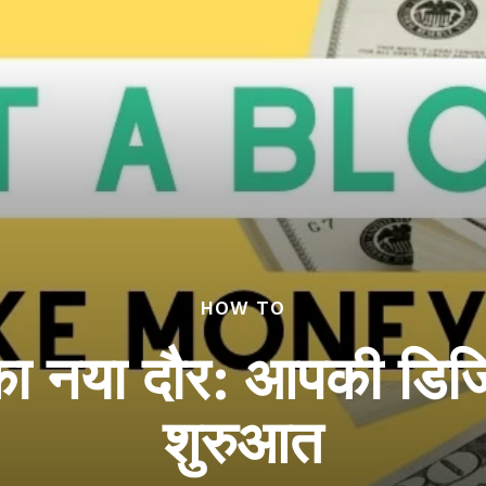
HOW TO
 का नया दौर: आपकी डि
शुरुआत