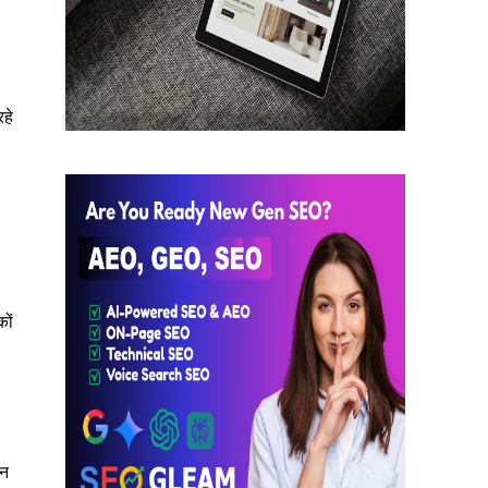
हे
ों
ीन