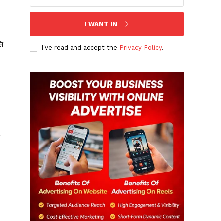
I WANT IN
ति
I've read and accept the
Privacy Policy
.
र