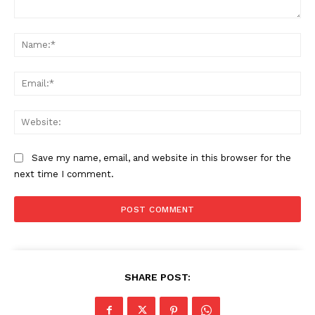
Comment:
Na
Ema
Web
Save my name, email, and website in this browser for the
next time I comment.
SHARE POST: