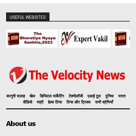
USEFUL WEBSITES
कानूनी सलाह
खेल
डिजिटल मार्केटिंग
टेक्नोलॉजी
एआई टूल
दुनिया
भारत
वीडियो
स्त्री
हेल्थ टिप्स
टिप्स और ट्रिक्स
सभी श्रेणियाँ
About us