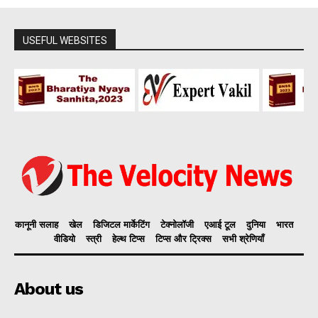
USEFUL WEBSITES
कानूनी सलाह
खेल
डिजिटल मार्केटिंग
टेक्नोलॉजी
एआई टूल
दुनिया
भारत
वीडियो
स्त्री
हेल्थ टिप्स
टिप्स और ट्रिक्स
सभी श्रेणियाँ
About us